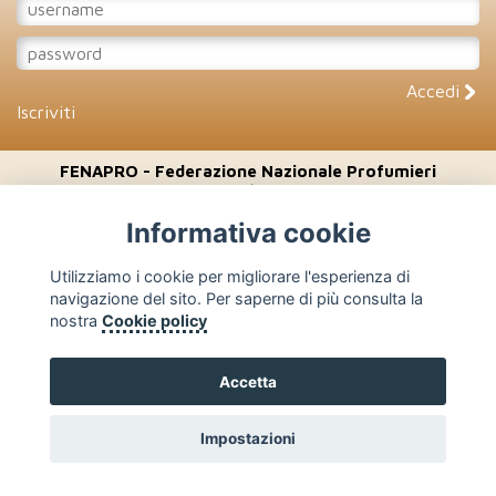
Accedi
Iscriviti
FENAPRO - Federazione Nazionale Profumieri
Corso Venezia, 47/49 - 20121 Milano
Tel: 02 - 7750.466/203/208 - Fax: 02 - 7750.425
Informativa cookie
Copyright 2026 - Vietata la riproduzione
Privacy policy
-
Cookie policy
- Web by
Click Us
Utilizziamo i cookie per migliorare l'esperienza di
navigazione del sito. Per saperne di più consulta la
nostra
Cookie policy
Accetta
Impostazioni
Cookie