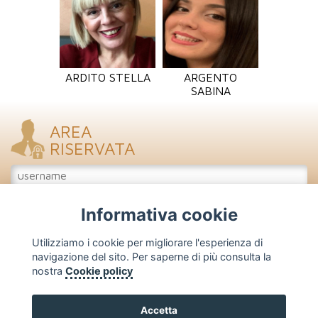
ARDITO STELLA
ARGENTO
SABINA
AREA
RISERVATA
Informativa cookie
Accedi
Iscriviti
Utilizziamo i cookie per migliorare l'esperienza di
navigazione del sito. Per saperne di più consulta la
nostra
Cookie policy
FENAPRO - Federazione Nazionale Profumieri
Corso Venezia, 47/49 - 20121 Milano
Tel: 02 - 7750.466/203/208 - Fax: 02 - 7750.425
Accetta
Copyright 2026 - Vietata la riproduzione