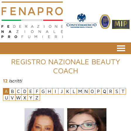
REGISTRO NAZIONALE BEAUTY
COACH
12
Iscritti
A
B
C
D
E
F
G
H
I
J
K
L
M
N
O
P
Q
R
S
T
U
V
W
X
Y
Z