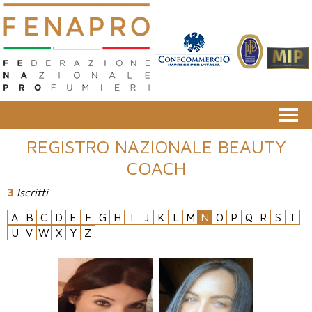
REGISTRO NAZIONALE BEAUTY
COACH
3
Iscritti
A
B
C
D
E
F
G
H
I
J
K
L
M
N
O
P
Q
R
S
T
U
V
W
X
Y
Z