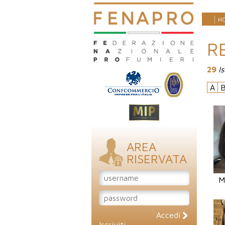
H
R
29
Is
A
AREA
RISERVATA
M
Accedi
Iscriviti