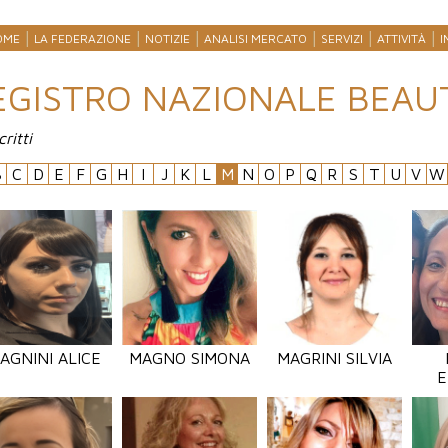
OME
LA FEDERAZIONE
NOTIZIE
ANALISI MERCATO
SERVIZI
ATTIVITÀ
I
EGISTRO NAZIONALE BEAU
critti
B
C
D
E
F
G
H
I
J
K
L
M
N
O
P
Q
R
S
T
U
V
W
AGNINI ALICE
MAGNO SIMONA
MAGRINI SILVIA
E