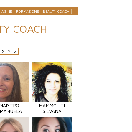
MAGINE
FORMAZIONE
BEAUTY COACH
TY COACH
X
Y
Z
MAISTRO
MAMMOLITI
MANUELA
SILVANA