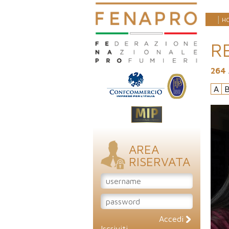
H
R
264
A
AREA
RISERVATA
Accedi
Iscriviti