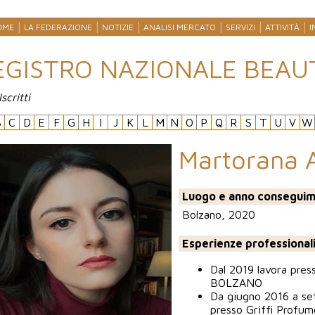
OME
LA FEDERAZIONE
NOTIZIE
ANALISI MERCATO
SERVIZI
ATTIVITÀ
I
EGISTRO NAZIONALE BEAU
Iscritti
B
C
D
E
F
G
H
I
J
K
L
M
N
O
P
Q
R
S
T
U
V
W
Martorana 
Luogo e anno conseguim
Bolzano, 2020
Esperienze professional
Dal 2019 lavora pre
BOLZANO
Da giugno 2016 a se
presso Griffi Profum