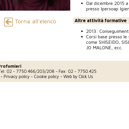
Dal dicembre 2015 a 
presso Ipersoap Igie
Altre attività formative
Torna all'elenco
2013: Conseguimento
Corsi base presso le
come SHISEIDO, SI
JO MALONE, ecc.
Profumieri
Tel: 02 - 7750.466/203/208 - Fax: 02 - 7750.425
e
-
Privacy policy
-
Cookie policy
- Web by
Click Us