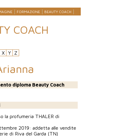
MAGINE
FORMAZIONE
BEAUTY COACH
TY COACH
X
Y
Z
Arianna
ento diploma Beauty Coach
i
sso la profumeria THALER di
ttembre 2019: addetta alle vendite
erie di Riva del Garda (TN)