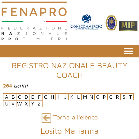
REGISTRO NAZIONALE BEAUTY
COACH
264
Iscritti
A
B
C
D
E
F
G
H
I
J
K
L
M
N
O
P
Q
R
S
T
U
V
W
X
Y
Z
Torna all'elenco
Losito Marianna