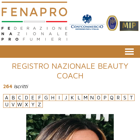
REGISTRO NAZIONALE BEAUTY
COACH
264
Iscritti
A
B
C
D
E
F
G
H
I
J
K
L
M
N
O
P
Q
R
S
T
U
V
W
X
Y
Z