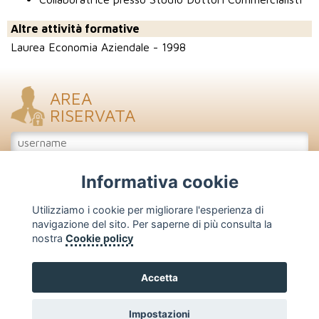
Altre attività formative
Laurea Economia Aziendale - 1998
AREA
RISERVATA
Informativa cookie
Accedi
Iscriviti
Utilizziamo i cookie per migliorare l'esperienza di
navigazione del sito. Per saperne di più consulta la
nostra
Cookie policy
FENAPRO - Federazione Nazionale Profumieri
Corso Venezia, 47/49 - 20121 Milano
Tel: 02 - 7750.466/203/208 - Fax: 02 - 7750.425
Accetta
Copyright 2026 - Vietata la riproduzione
Privacy policy
-
Cookie policy
- Web by
Click Us
Impostazioni