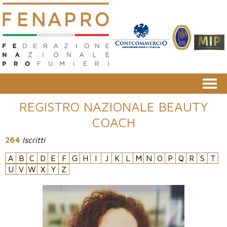
REGISTRO NAZIONALE BEAUTY
COACH
264
Iscritti
A
B
C
D
E
F
G
H
I
J
K
L
M
N
O
P
Q
R
S
T
U
V
W
X
Y
Z