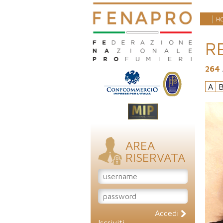
H
R
264
A
AREA
RISERVATA
Accedi
Iscriviti