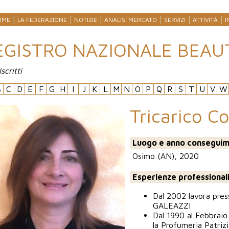
OME
LA FEDERAZIONE
NOTIZIE
ANALISI MERCATO
SERVIZI
ATTIVITÀ
I
EGISTRO NAZIONALE BEAU
Iscritti
B
C
D
E
F
G
H
I
J
K
L
M
N
O
P
Q
R
S
T
U
V
W
Tricarico C
Luogo e anno conseguim
Osimo (AN), 2020
Esperienze professional
Dal 2002 lavora pr
GALEAZZI
Dal 1990 al Febbraio
la Profumeria Patriz