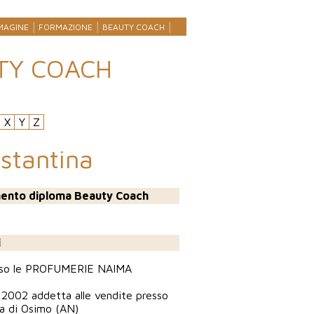
MAGINE
FORMAZIONE
BEAUTY COACH
TY COACH
X
Y
Z
ostantina
ento diploma Beauty Coach
i
esso le PROFUMERIE NAIMA
 2002 addetta alle vendite presso
ia di Osimo (AN)